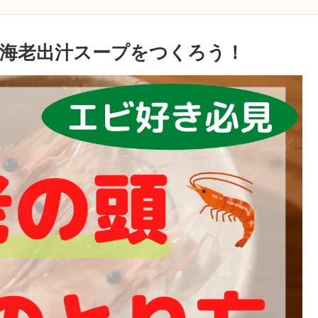
海老出汁スープをつくろう！