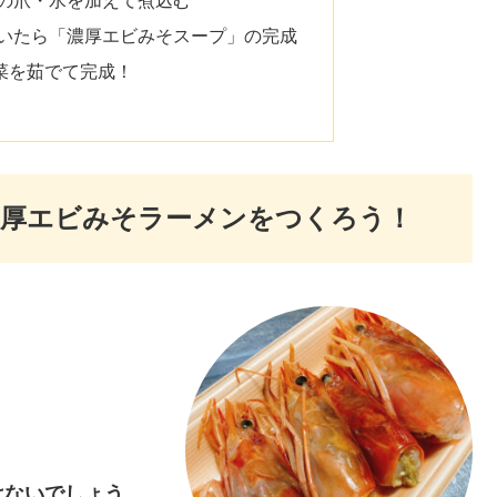
いたら「濃厚エビみそスープ」の完成
菜を茹でて完成！
濃厚エビみそラーメンをつくろう！
はないでしょう