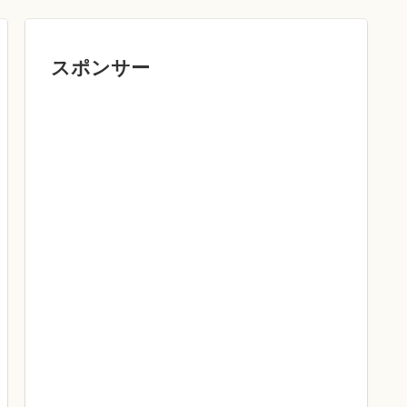
スポンサー