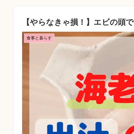
【やらなきゃ損！】エビの頭で
食事と暮らす