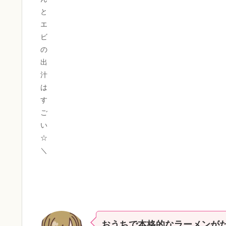
と
エ
ビ
の
出
汁
は
す
ご
い
☆
＼
おうちで本格的なラーメンが