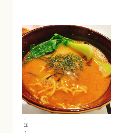
／
ほ
ん