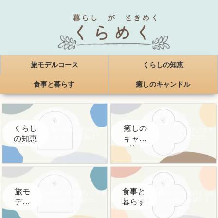
旅モデルコース
くらしの知恵
食事と暮らす
癒しのキャンドル
くらし
癒しの
賢く暮らすためのア
ハンドメイドのキャ
イデアをお届け！
ンドルの魅力がたく
の知恵
キャン
さん！
ドル
旅モ
食事と
お金をかけすぎなくても
暮らしがトキめくため
楽しめる「お出かけ」情
の食事をお届け！
デル
暮らす
報をお届け！
コー