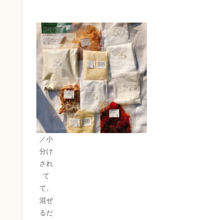
／小
分け
され
て
て、
混ぜ
るだ