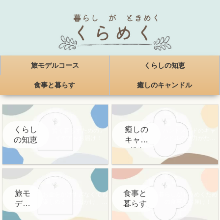
旅モデルコース
くらしの知恵
食事と暮らす
癒しのキャンドル
くらし
癒しの
賢く暮らすためのア
ハンドメイドのキャ
イデアをお届け！
ンドルの魅力がたく
の知恵
キャン
さん！
ドル
旅モ
食事と
お金をかけすぎなくても
暮らしがトキめくため
楽しめる「お出かけ」情
の食事をお届け！
デル
暮らす
報をお届け！
コー